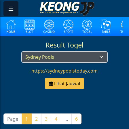
HOME
SLOT
CASINO
SPORT
TOGEL
TABLE
FISHI
Result Togel
https://sydneypoolstoday.com
Lihat Jadwal
Page
1
2
3
4
...
6