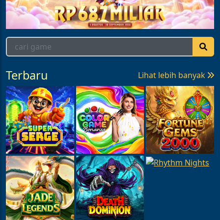
Terbaru
Lihat lebih banyak