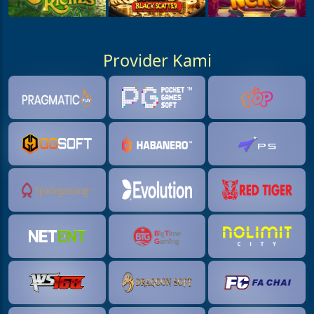
Provider Kami