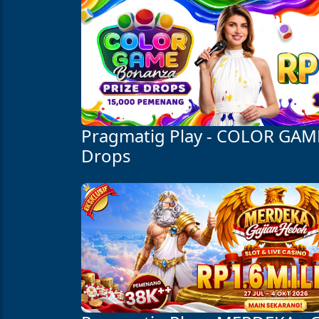
Pragmatig Play - COLOR GAM
Drops