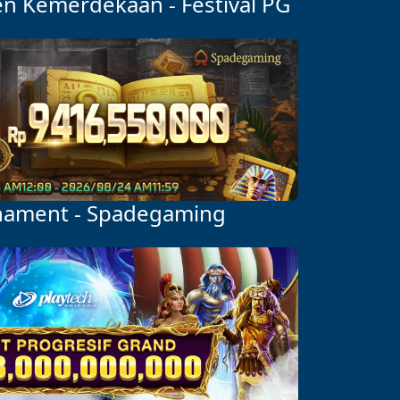
n Kemerdekaan - Festival PG
rnament - Spadegaming