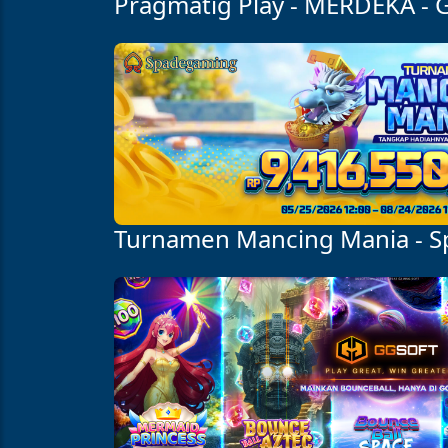
Pragmatig Play - MERDEKA - 
Turnamen Mancing Mania - 