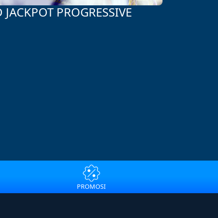
D JACKPOT PROGRESSIVE
PROMOSI