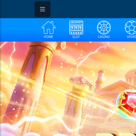
HOME
SLOT
CASINO
SPOR