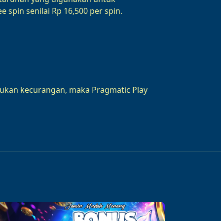
spin senilai Rp 16,500 per spin.
emukan kecurangan, maka Pragmatic Play