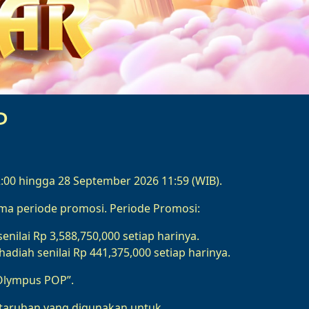
P
2:00 hingga 28 September 2026 11:59 (WIB).
lama periode promosi. Periode Promosi:
nilai Rp 3,588,750,000 setiap harinya.
diah senilai Rp 441,375,000 setiap harinya.
 Olympus POP”.
 taruhan yang digunakan untuk