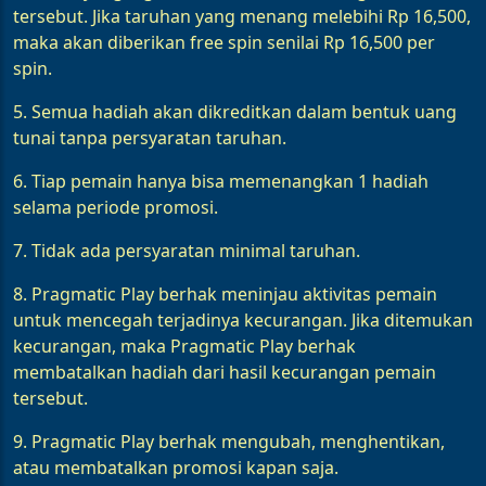
tersebut. Jika taruhan yang menang melebihi Rp 16,500,
maka akan diberikan free spin senilai Rp 16,500 per
spin.
5. Semua hadiah akan dikreditkan dalam bentuk uang
tunai tanpa persyaratan taruhan.
6. Tiap pemain hanya bisa memenangkan 1 hadiah
selama periode promosi.
7. Tidak ada persyaratan minimal taruhan.
8. Pragmatic Play berhak meninjau aktivitas pemain
untuk mencegah terjadinya kecurangan. Jika ditemukan
kecurangan, maka Pragmatic Play berhak
membatalkan hadiah dari hasil kecurangan pemain
tersebut.
9. Pragmatic Play berhak mengubah, menghentikan,
atau membatalkan promosi kapan saja.