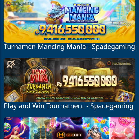
Turnamen Mancing Mania - Spadegaming
Play and Win Tournament - Spadegaming