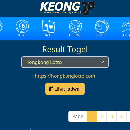
T
TOGEL
TABLE
FISHING
COCK F.
ARC
Result Togel
https://hongkonglotto.com
Lihat Jadwal
Page
1
2
3
4