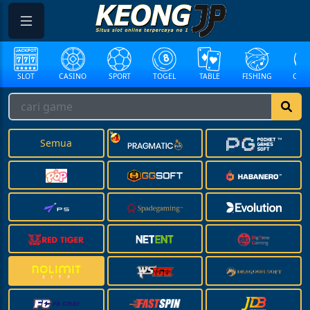
CASINO
SPORT
TOGEL
TABLE
FISHING
COCK F.
ARC
Semua