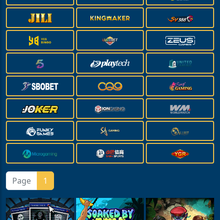
Page
1