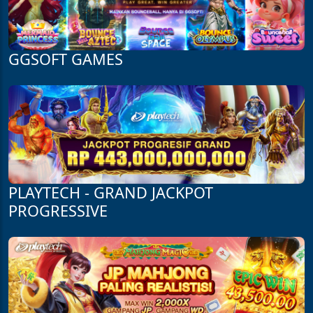
GGSOFT GAMES
PLAYTECH - GRAND JACKPOT
PROGRESSIVE