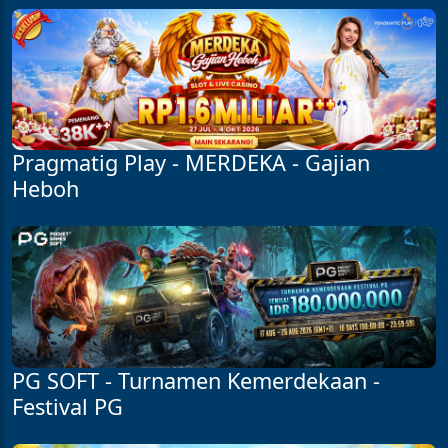
Pragmatig Play - MERDEKA - Gajian
Heboh
PG SOFT - Turnamen Kemerdekaan -
Festival PG