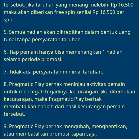
tersebut. Jika taruhan yang menang melebihi Rp 16,500,
maka akan diberikan free spin senilai Rp 16,500 per
spin.
5. Semua hadiah akan dikreditkan dalam bentuk uang
tunai tanpa persyaratan taruhan.
6. Tiap pemain hanya bisa memenangkan 1 hadiah
selama periode promosi.
7. Tidak ada persyaratan minimal taruhan.
8. Pragmatic Play berhak meninjau aktivitas pemain
untuk mencegah terjadinya kecurangan. Jika ditemukan
kecurangan, maka Pragmatic Play berhak
membatalkan hadiah dari hasil kecurangan pemain
tersebut.
9. Pragmatic Play berhak mengubah, menghentikan,
atau membatalkan promosi kapan saja.